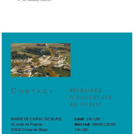
Contact
Horaires
d'ouverture
au public
MAIRIE DE CIVRAC DE BLAYE
Lundi
: 14h-18h
42 route de Pugnac
Mercredi
: 08h30-12h30/
33920 Civrac de Blaye
14h-18h